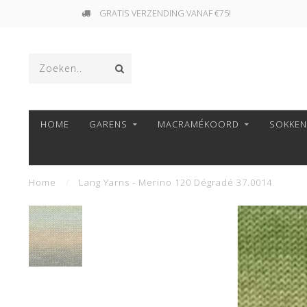
GRATIS VERZENDING VANAF €75!
HOME
GARENS
MACRAMÉKOORD
SOKKE
Home
/
Lang Yarns - Merino 120 Dégradé 37.0014