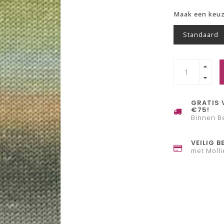
Maak een keu
Standaard
GRATIS 
€75!
Binnen B
VEILIG B
met Molli