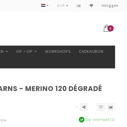
VEILIG BETALEN MET MOLLIE!
EUR
Inloggen
0
EN
OP = OP
WORKSHOPS
CADEAUBON
ARNS - MERINO 120 DÉGRADÉ
Op voorraad (2)
 btw