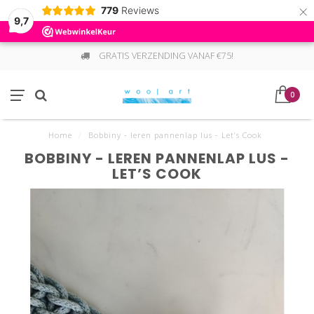
×
779
Reviews
9,7
GRATIS VERZENDING VANAF €75!
0
Home
/
Bobbiny - leren pannenlap lus - Let’s Cook
BOBBINY - LEREN PANNENLAP LUS -
LET’S COOK