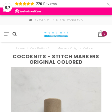
×
779
Reviews
9,7
GRATIS VERZENDING VANAF €75!
0
Home
/
CocoKnits - Stitch Markers Original Colored
COCOKNITS - STITCH MARKERS
ORIGINAL COLORED