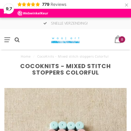
×
779
Reviews
9,7
SNELLE VERZENDING!
0
Home
/
CocoKnits - Mixed stitch stoppers Colorful
COCOKNITS - MIXED STITCH
STOPPERS COLORFUL