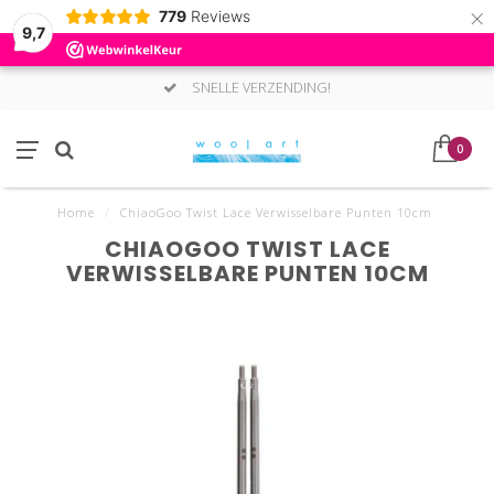
×
779
Reviews
9,7
SNELLE VERZENDING!
0
Home
/
ChiaoGoo Twist Lace Verwisselbare Punten 10cm
CHIAOGOO TWIST LACE
VERWISSELBARE PUNTEN 10CM