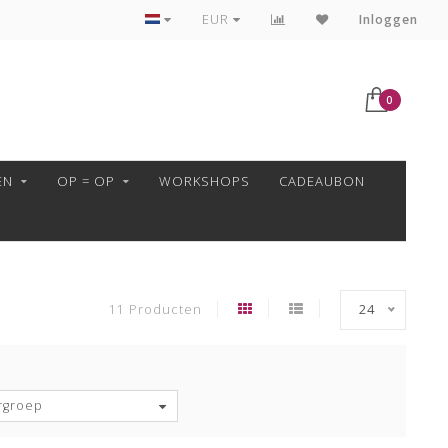
VEILIG BETALEN MET MOLLIE!
EUR
Inloggen
0
EN
OP = OP
WORKSHOPS
CADEAUBON
11 Producten
24
rgroep