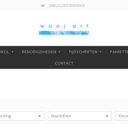
SNELLE VERZENDING!
NWOL
BENODIGDHEDEN
TIJDSCHRIFTEN
PAKKETT
CONTACT
S
elling
Naalddikte
Kleu