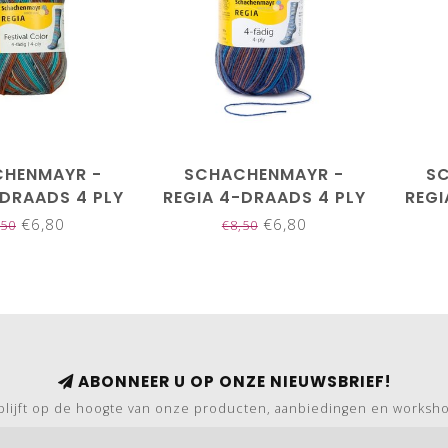
HENMAYR -
SCHACHENMAYR -
S
-DRAADS 4 PLY
REGIA 4-DRAADS 4 PLY
REGI
02886
05171
€6,80
€6,80
,50
€8,50
ABONNEER U OP ONZE NIEUWSBRIEF!
blijft op de hoogte van onze producten, aanbiedingen en worksh