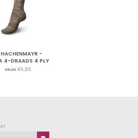
CHACHENMAYR -
A 4-DRAADS 4 PLY
07955
€6,80
€8,50
ops