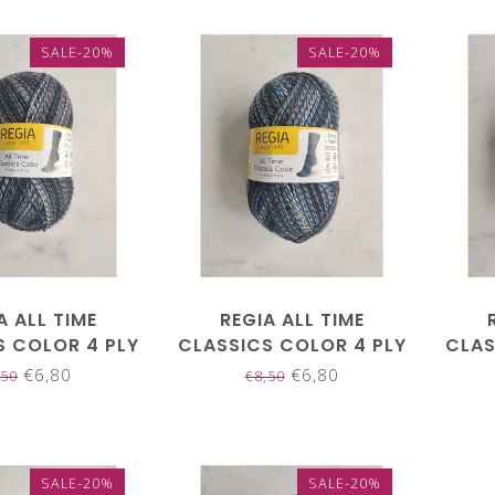
SALE-20%
SALE-20%
A ALL TIME
REGIA ALL TIME
S COLOR 4 PLY
CLASSICS COLOR 4 PLY
CLAS
04133
04134
€6,80
€6,80
,50
€8,50
SALE-20%
SALE-20%