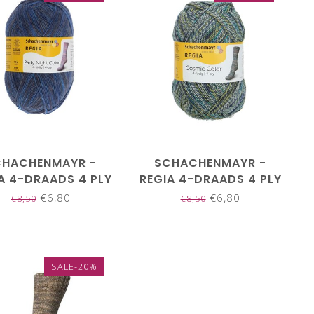
CHACHENMAYR -
SCHACHENMAYR -
A 4-DRAADS 4 PLY
REGIA 4-DRAADS 4 PLY
01131
01243
€6,80
€6,80
€8,50
€8,50
SALE-20%