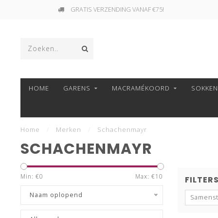
GRATIS VERZENDING VANAF €75!
HOME
GARENS
MACRAMÉKOORD
SOKKE
Home
/
Merken
/
Schachenmayr
SCHACHENMAYR
Min: €
0
Max: €
10
FILTER
Naam oplopend
Samenst