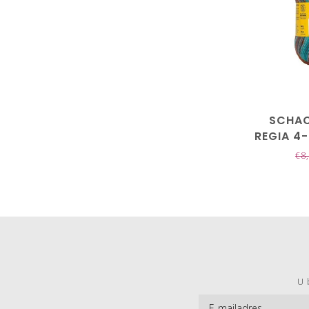
SCHAC
REGIA 4
€8
U 