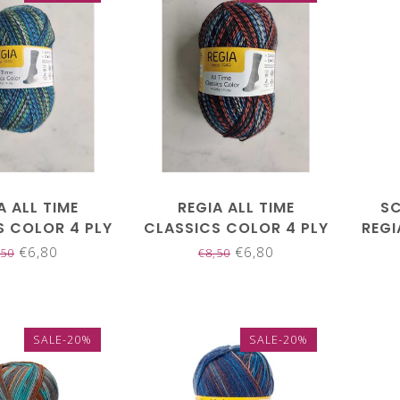
A ALL TIME
REGIA ALL TIME
S
S COLOR 4 PLY
CLASSICS COLOR 4 PLY
REGI
04137
04138
€6,80
€6,80
,50
€8,50
SALE-20%
SALE-20%