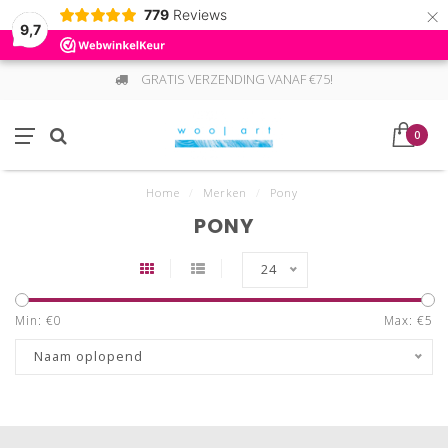
×
779
Reviews
9,7
GRATIS VERZENDING VANAF €75!
0
Home
/
Merken
/
Pony
PONY
24
Min: €
0
Max: €
5
Naam oplopend