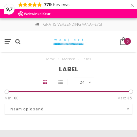
×
779
Reviews
9,7
GRATIS VERZENDING VANAF €75!
0
Home
/
Merken
/
label
LABEL
24
Min: €
0
Max: €
5
Naam oplopend