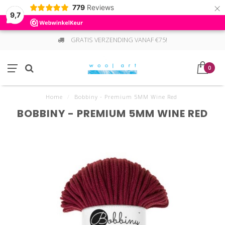
×
779
Reviews
9,7
GRATIS VERZENDING VANAF €75!
0
Home
/
Bobbiny - Premium 5MM Wine Red
BOBBINY - PREMIUM 5MM WINE RED