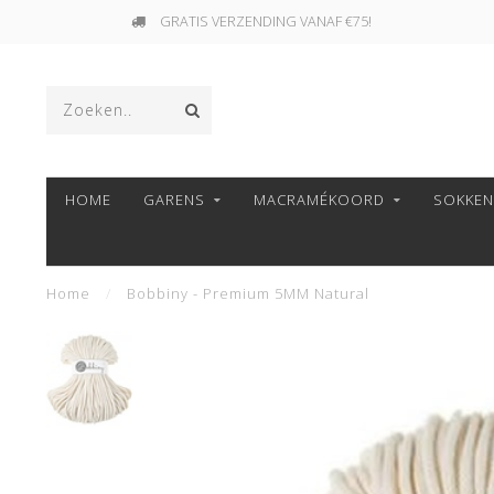
GRATIS VERZENDING VANAF €75!
HOME
GARENS
MACRAMÉKOORD
SOKKE
Home
/
Bobbiny - Premium 5MM Natural