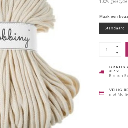
100% gerecycl
Maak een keu
Standaard
GRATIS 
€75!
Binnen B
VEILIG B
met Molli