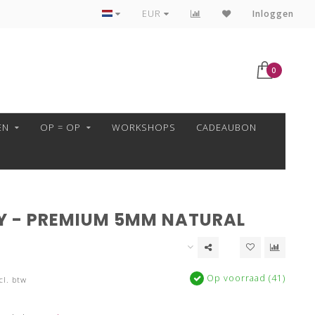
VEILIG BETALEN MET MOLLIE!
EUR
Inloggen
0
EN
OP = OP
WORKSHOPS
CADEAUBON
Y - PREMIUM 5MM NATURAL
Op voorraad (41)
cl. btw