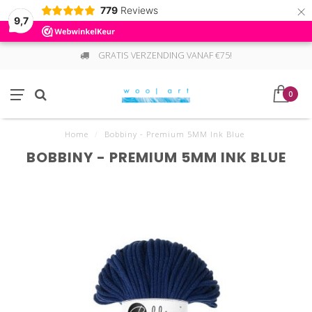
×
779
Reviews
9,7
GRATIS VERZENDING VANAF €75!
0
Home
/
Bobbiny - Premium 5MM Ink Blue
BOBBINY - PREMIUM 5MM INK BLUE