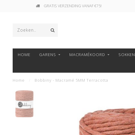
GRATIS VERZENDING VANAF €75!
HOME
GARENS
MACRAMÉKOORD
SOKKE
Home
/
Bobbiny - Macramé 5MM Terracotta