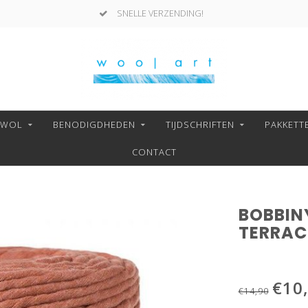
SNELLE VERZENDING!
NWOL
BENODIGDHEDEN
TIJDSCHRIFTEN
PAKKETT
CONTACT
BOBBIN
TERRA
€10
€14,90