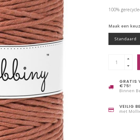
100% gerecycl
Maak een keu
Standaard
GRATIS 
€75!
Binnen B
VEILIG B
met Molli