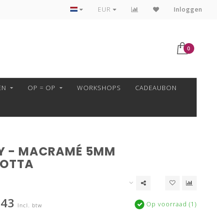
VEILIG BETALEN MET MOLLIE!
EUR
Inloggen
0
EN
OP = OP
WORKSHOPS
CADEAUBON
Y - MACRAMÉ 5MM
COTTA
,43
Op voorraad (1)
Incl. btw