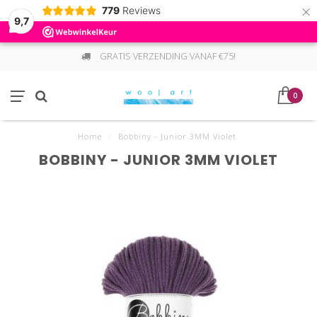
×
779
Reviews
9,7
GRATIS VERZENDING VANAF €75!
0
Home
/
Bobbiny - Junior 3MM Violet
BOBBINY - JUNIOR 3MM VIOLET