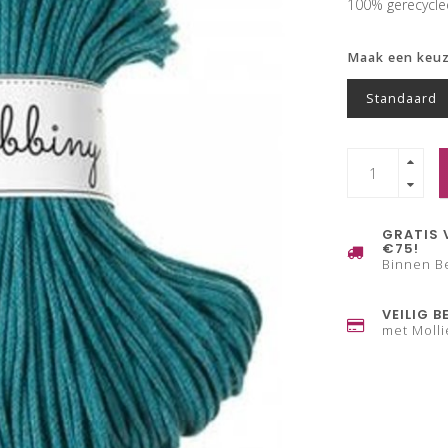
100% gerecycl
Maak een keu
Standaard
GRATIS 
€75!
Binnen B
VEILIG B
met Molli