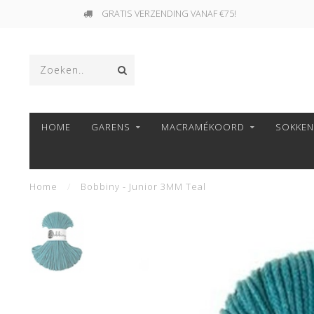
GRATIS VERZENDING VANAF €75!
HOME
GARENS
MACRAMÉKOORD
SOKKE
Home
/
Bobbiny - Junior 3MM Teal