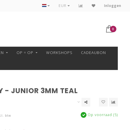
VEILIG BETALEN MET MOLLIE!
EUR
Inloggen
0
EN
OP = OP
WORKSHOPS
CADEAUBON
Y - JUNIOR 3MM TEAL
Op voorraad (5)
cl. btw