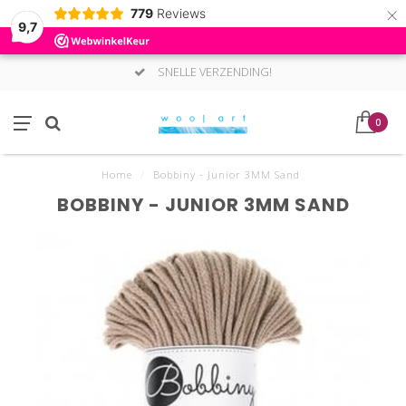
×
779
Reviews
9,7
SNELLE VERZENDING!
0
Home
/
Bobbiny - Junior 3MM Sand
BOBBINY - JUNIOR 3MM SAND