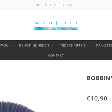
SNELLE VERZENDING!
NWOL
BENODIGDHEDEN
TIJDSCHRIFTEN
PAKKETT
CONTACT
BOBBIN
€10,90
In