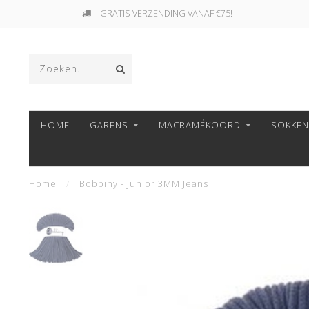
GRATIS VERZENDING VANAF €75!
HOME
GARENS
MACRAMÉKOORD
SOKKE
Home
/
Bobbiny - Junior 3MM Jeans