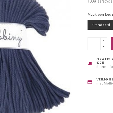
100% gerecycl
Maak een keu
Standaard
GRATIS 
€75!
Binnen B
VEILIG B
met Molli