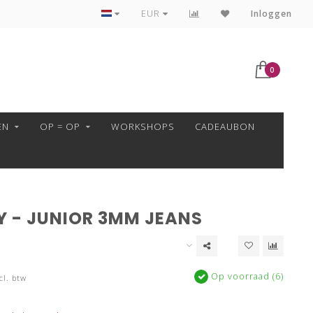
VEILIG BETALEN MET MOLLIE!
EUR
Inloggen
0
EN
OP = OP
WORKSHOPS
CADEAUBON
Y - JUNIOR 3MM JEANS
Op voorraad (6)
cl. btw