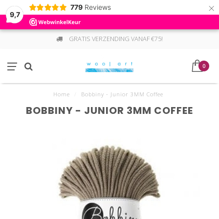
×
779
Reviews
9,7
GRATIS VERZENDING VANAF €75!
0
Home
/
Bobbiny - Junior 3MM Coffee
BOBBINY - JUNIOR 3MM COFFEE