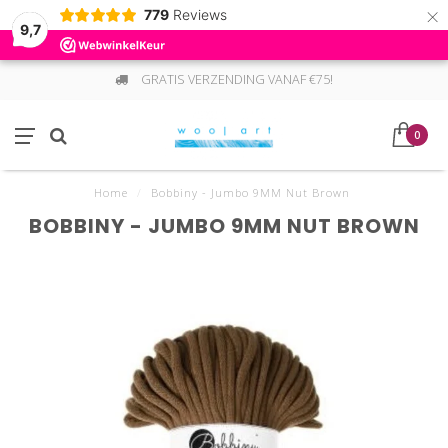
×
779
Reviews
9,7
GRATIS VERZENDING VANAF €75!
0
Home
/
Bobbiny - Jumbo 9MM Nut Brown
BOBBINY - JUMBO 9MM NUT BROWN