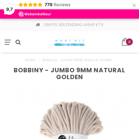
×
779
Reviews
9,7
GRATIS VERZENDING VANAF €75!
0
Home
/
Bobbiny - Jumbo 9MM Natural Golden
BOBBINY - JUMBO 9MM NATURAL
GOLDEN