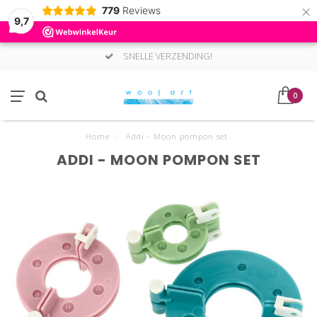
×
779
Reviews
9,7
SNELLE VERZENDING!
0
Home
/
Addi - Moon pompon set
ADDI - MOON POMPON SET