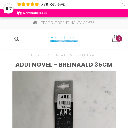
×
779
Reviews
9,7
GRATIS VERZENDING VANAF €75!
0
Home
/
Addi Novel - Breinaald 35cm
ADDI NOVEL - BREINAALD 35CM