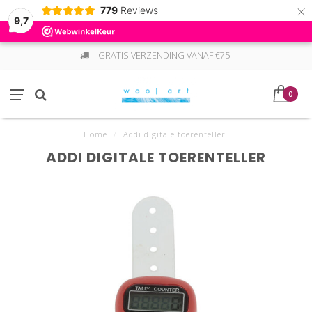
×
779
Reviews
9,7
GRATIS VERZENDING VANAF €75!
0
Home
/
Addi digitale toerenteller
ADDI DIGITALE TOERENTELLER