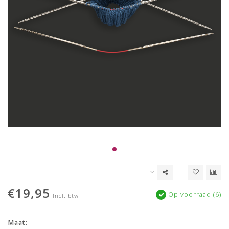
€19,95
Op voorraad (6)
Incl. btw
Maat: