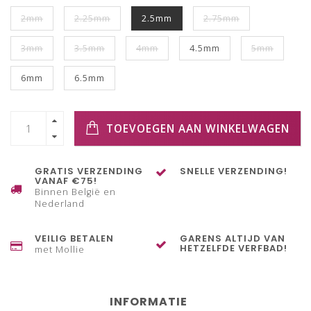
2mm
2.25mm
2.5mm
2.75mm
3mm
3.5mm
4mm
4.5mm
5mm
6mm
6.5mm
TOEVOEGEN AAN WINKELWAGEN
GRATIS VERZENDING
SNELLE VERZENDING!
VANAF €75!
Binnen België en
Nederland
VEILIG BETALEN
GARENS ALTIJD VAN
HETZELFDE VERFBAD!
met Mollie
INFORMATIE