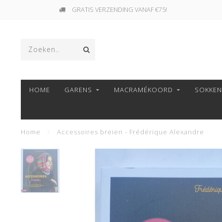
GRATIS VERZENDING VANAF €75!
HOME
GARENS
MACRAMÉKOORD
SOKKE
Home
/
Accessoires breien - Frédérique Alexandre