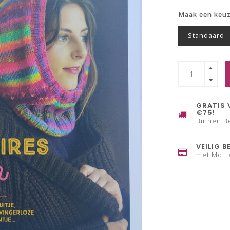
Maak een keu
Standaard
GRATIS 
€75!
Binnen B
VEILIG B
met Molli