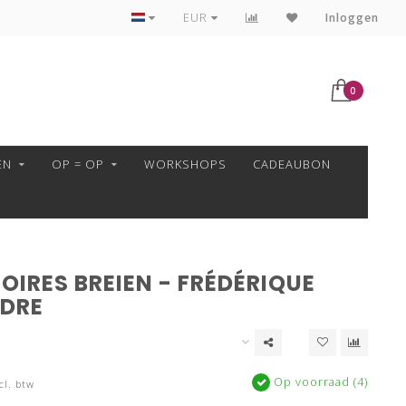
VEILIG BETALEN MET MOLLIE!
EUR
Inloggen
0
EN
OP = OP
WORKSHOPS
CADEAUBON
IRES BREIEN - FRÉDÉRIQUE
DRE
Op voorraad (4)
cl. btw