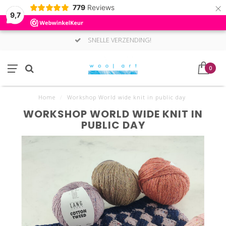
×
779
Reviews
9,7
SNELLE VERZENDING!
0
Home
/
Workshop World wide knit in public day
WORKSHOP WORLD WIDE KNIT IN
PUBLIC DAY