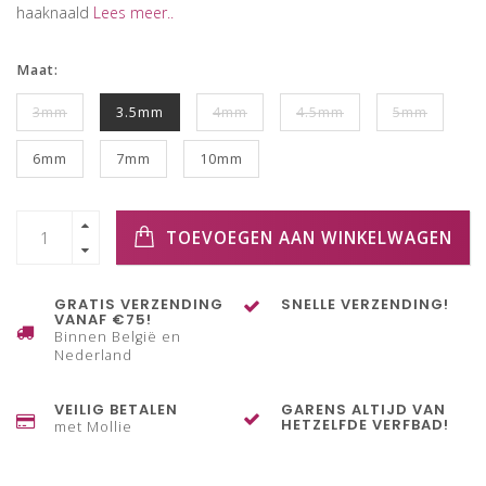
haaknaald
Lees meer..
Maat:
3mm
3.5mm
4mm
4.5mm
5mm
6mm
7mm
10mm
TOEVOEGEN AAN WINKELWAGEN
GRATIS VERZENDING
SNELLE VERZENDING!
VANAF €75!
Binnen België en
Nederland
VEILIG BETALEN
GARENS ALTIJD VAN
HETZELFDE VERFBAD!
met Mollie