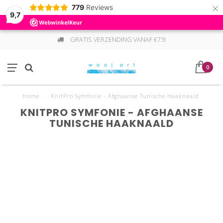
×
779
Reviews
9,7
GRATIS VERZENDING VANAF €75!
0
Home
/
KnitPro Symfonie - Afghaanse Tunische Haaknaald
KNITPRO SYMFONIE - AFGHAANSE
TUNISCHE HAAKNAALD